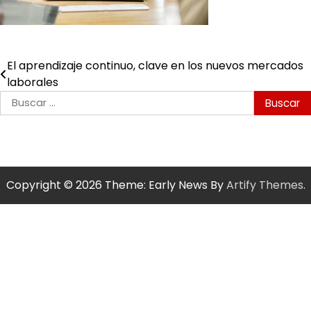
El aprendizaje continuo, clave en los nuevos mercados
Navegación
laborales
de
Buscar:
entradas
Copyright © 2026
Theme: Early News By
Artify Themes
.