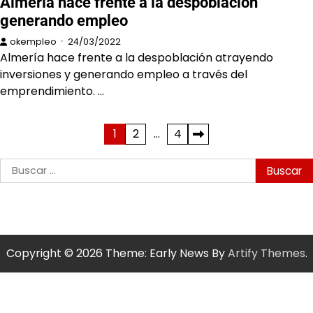
Almería hace frente a la despoblación
generando empleo
okempleo
24/03/2022
Almería hace frente a la despoblación atrayendo
inversiones y generando empleo a través del
emprendimiento. …
Paginación
1
2
…
4
de
Buscar:
entradas
Copyright © 2026
Theme: Early News By
Artify Themes
.