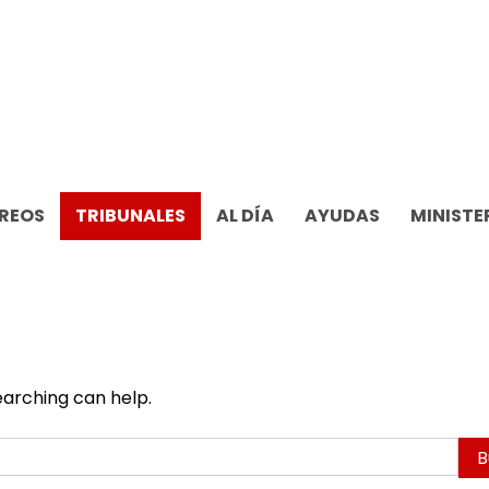
REOS
TRIBUNALES
AL DÍA
AYUDAS
MINISTE
earching can help.