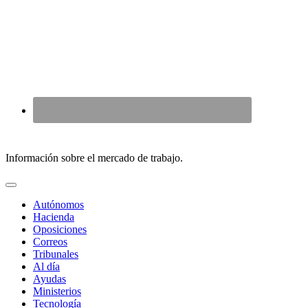
Skip
to
content
Información sobre el mercado de trabajo.
Autónomos
Hacienda
Oposiciones
Correos
Tribunales
Al día
Ayudas
Ministerios
Tecnología