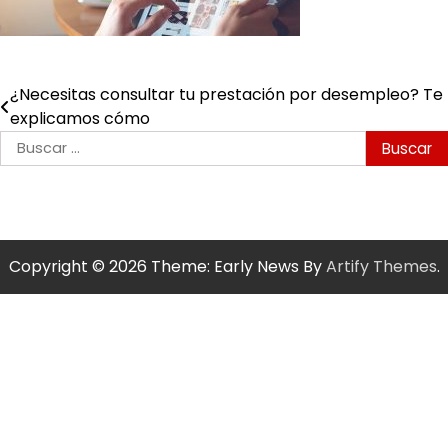
¿Necesitas consultar tu prestación por desempleo? Te
Navegación
explicamos cómo
de
Buscar:
entradas
Copyright © 2026
Theme: Early News By
Artify Themes
.