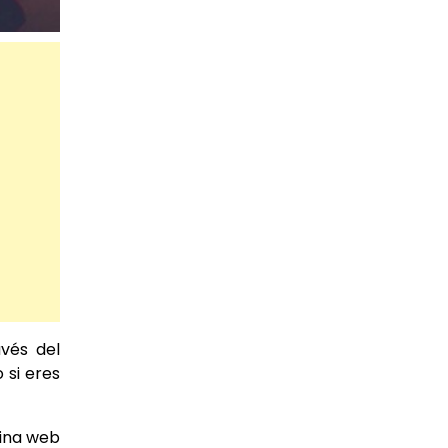
avés del
 si eres
gina web