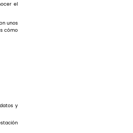
nocer el
con unos
os cómo
 datos y
estación