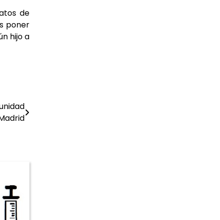
datos de
es poner
ún hijo a
munidad
Madrid