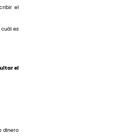
ribir el
 cuál es
ltar el
o dinero