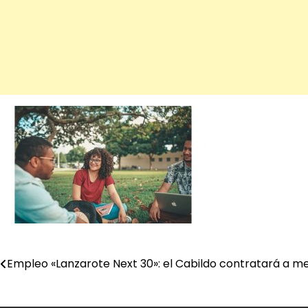
Empleo «Lanzarote Next 30»: el Cabildo contratará a m
Navegación
de