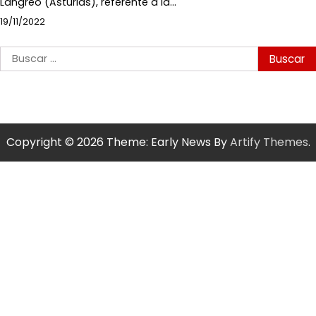
Langreo (Asturias), referente a la…
19/11/2022
Buscar:
Copyright © 2026
Theme: Early News By
Artify Themes
.