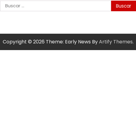
Buscar:
Copyright © 2026
Theme: Early News By
Artify Themes
.