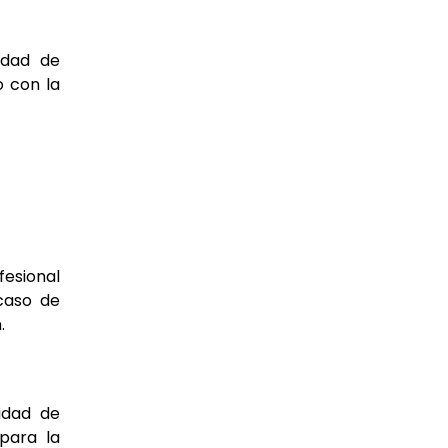
idad
de
o con la
fesional
caso de
.
sidad de
para la