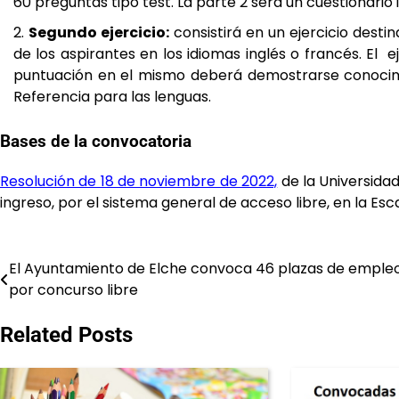
60
preguntas tipo test. La p
arte
2 será
un
cuestionario
Segundo ejercicio:
consistirá en un ejercicio desti
de los aspirantes en los idiomas
inglés o francés. El 
puntuación en el mismo deberá demostrarse conoci
Referencia para las lenguas.
Bases de la convocatoria
Resolución de 18 de noviembre de 2022,
de la Universida
ingreso, por el sistema
general de acceso libre, en la Esca
El Ayuntamiento de Elche convoca 46 plazas de empleo
Navegación
por concurso libre
de
Related Posts
entradas