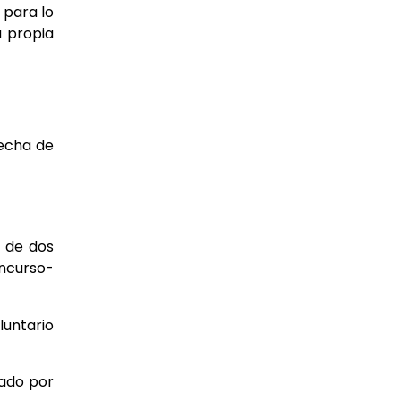
 para lo
a
propia
fecha de
á de dos
oncurso-
luntario
rado
por