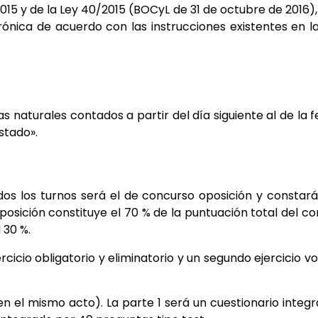
015 y de la Ley 40/2015 (BOCyL de 31 de octubre
de 2016),
trónica de acuerdo
con
las
instrucciones
existentes
en
l
días naturales contados a
partir del día siguiente al de la 
Estado».
dos los turnos será el de
concurso oposición y constar
posición constituye el 70 % de la puntuación total del c
 30 %.
rcicio o
bligatorio y eliminatorio y un segundo ejercicio vo
en el mismo acto). La p
arte
1 será un
cuestionario
integ