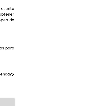
 escrita
 obtener
opeo de
vas para
ienda?